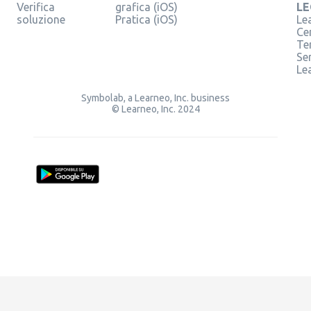
Verifica
grafica (iOS)
LE
soluzione
Pratica (iOS)
Le
Ce
Te
Ser
Le
Symbolab, a Learneo, Inc. business
© Learneo, Inc. 2024