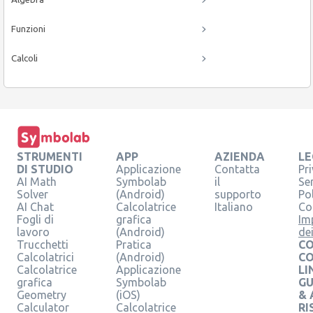
Funzioni
Calcoli
STRUMENTI
APP
AZIENDA
LE
DI STUDIO
Applicazione
Contatta
Pr
AI Math
Symbolab
il
Se
Solver
(Android)
supporto
Pol
AI Chat
Calcolatrice
Italiano
Co
Fogli di
grafica
Im
lavoro
(Android)
de
Trucchetti
Pratica
CO
Calcolatrici
(Android)
C
Calcolatrice
Applicazione
LI
grafica
Symbolab
GU
Geometry
(iOS)
& 
Calculator
Calcolatrice
RI