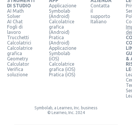
STRUMENTI
APP
AZIENDA
LE
DI STUDIO
Applicazione
Contatta
Pr
AI Math
Symbolab
il
Se
Solver
(Android)
supporto
Pol
AI Chat
Calcolatrice
Italiano
Co
Fogli di
grafica
Im
lavoro
(Android)
de
Trucchetti
Pratica
CO
Calcolatrici
(Android)
C
Calcolatrice
Applicazione
LI
grafica
Symbolab
GU
Geometry
(iOS)
& 
Calculator
Calcolatrice
RI
Verifica
grafica (iOS)
LE
soluzione
Pratica (iOS)
Le
Ce
Te
Ser
Le
Symbolab, a Learneo, Inc. business
© Learneo, Inc. 2024