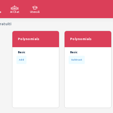
a
AI Chat
Utensili
ratuiti
Polynomials
Polynomials
Basic
Basic
Add
Subtract