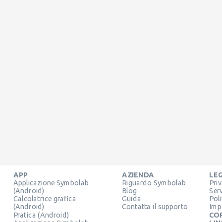
APP
AZIENDA
LE
Applicazione Symbolab
Riguardo Symbolab
Pri
(Android)
Blog
Ser
Calcolatrice grafica
Guida
Pol
(Android)
Contatta il supporto
Imp
Pratica (Android)
CO