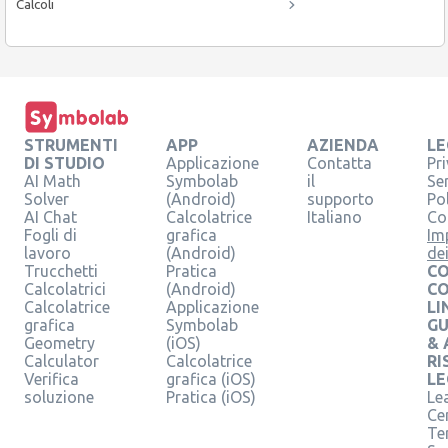
Calcoli
STRUMENTI
APP
AZIENDA
LE
DI STUDIO
Applicazione
Contatta
Pr
AI Math
Symbolab
il
Se
Solver
(Android)
supporto
Pol
AI Chat
Calcolatrice
Italiano
Co
Fogli di
grafica
Im
lavoro
(Android)
de
Trucchetti
Pratica
CO
Calcolatrici
(Android)
C
Calcolatrice
Applicazione
LI
grafica
Symbolab
GU
Geometry
(iOS)
& 
Calculator
Calcolatrice
RI
Verifica
grafica (iOS)
LE
soluzione
Pratica (iOS)
Le
Ce
Te