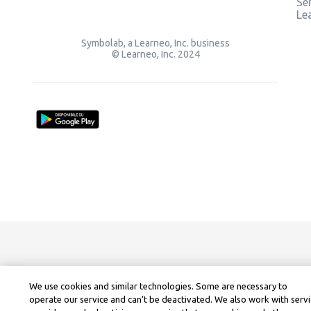
Ser
Le
Symbolab, a Learneo, Inc. business
© Learneo, Inc. 2024
We use cookies and similar technologies. Some are necessary to
operate our service and can’t be deactivated. We also work with serv