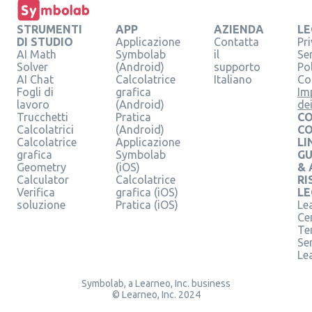
STRUMENTI
APP
AZIENDA
LE
DI STUDIO
Applicazione
Contatta
Pr
AI Math
Symbolab
il
Se
Solver
(Android)
supporto
Pol
AI Chat
Calcolatrice
Italiano
Co
Fogli di
grafica
Im
lavoro
(Android)
de
Trucchetti
Pratica
CO
Calcolatrici
(Android)
C
Calcolatrice
Applicazione
LI
grafica
Symbolab
GU
Geometry
(iOS)
& 
Calculator
Calcolatrice
RI
Verifica
grafica (iOS)
LE
soluzione
Pratica (iOS)
Le
Ce
Te
Ser
Le
Symbolab, a Learneo, Inc. business
© Learneo, Inc. 2024