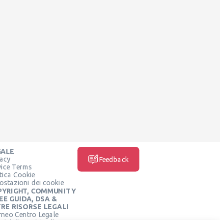
GALE
vacy
Feedback
vice Terms
itica Cookie
ostazioni dei cookie
PYRIGHT, COMMUNITY
EE GUIDA, DSA &
RE RISORSE LEGALI
rneo Centro Legale