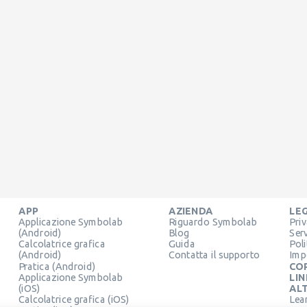
APP
AZIENDA
LE
Applicazione Symbolab
Riguardo Symbolab
Pri
(Android)
Blog
Ser
Calcolatrice grafica
Guida
Pol
(Android)
Contatta il supporto
Imp
Pratica (Android)
CO
Applicazione Symbolab
LIN
(iOS)
ALT
Calcolatrice grafica (iOS)
Lea