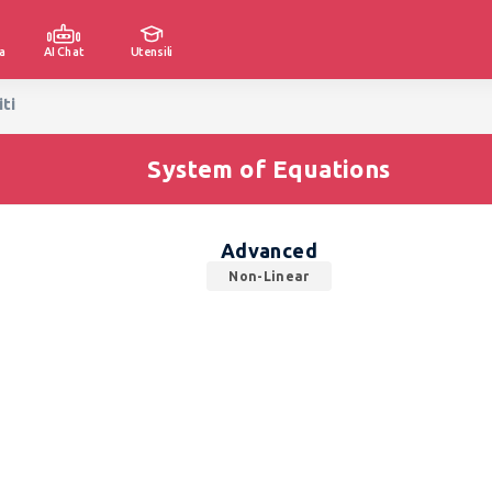
a
AI Chat
Utensili
ti
System of Equations
Advanced
Non-Linear