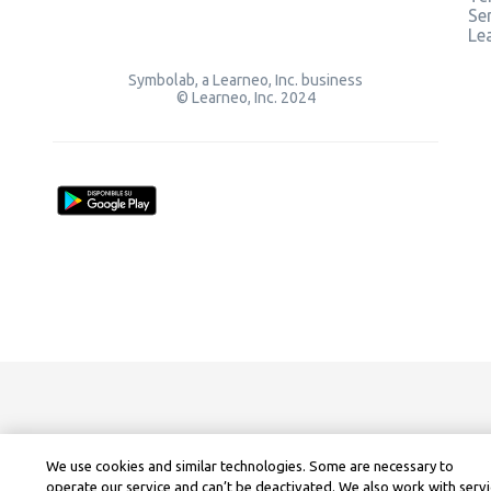
Ser
Le
Symbolab, a Learneo, Inc. business
© Learneo, Inc. 2024
We use cookies and similar technologies. Some are necessary to
operate our service and can’t be deactivated. We also work with serv