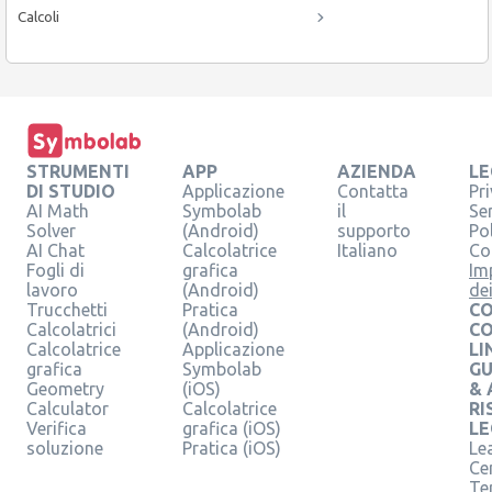
Calcoli
STRUMENTI
APP
AZIENDA
LE
DI STUDIO
Applicazione
Contatta
Pr
AI Math
Symbolab
il
Se
Solver
(Android)
supporto
Pol
AI Chat
Calcolatrice
Italiano
Co
Fogli di
grafica
Im
lavoro
(Android)
de
Trucchetti
Pratica
CO
Calcolatrici
(Android)
C
Calcolatrice
Applicazione
LI
grafica
Symbolab
GU
Geometry
(iOS)
& 
Calculator
Calcolatrice
RI
Verifica
grafica (iOS)
LE
soluzione
Pratica (iOS)
Le
Ce
Te