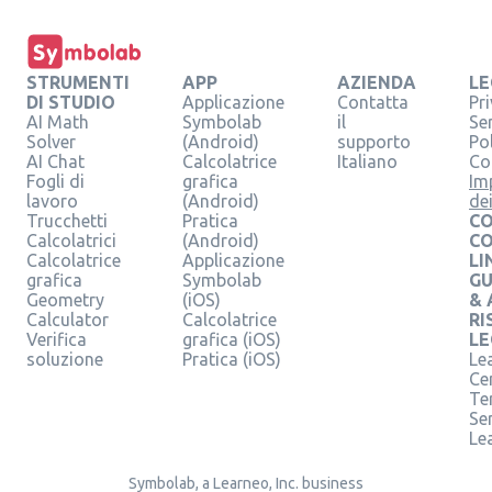
STRUMENTI
APP
AZIENDA
LE
DI STUDIO
Applicazione
Contatta
Pr
AI Math
Symbolab
il
Se
Solver
(Android)
supporto
Pol
AI Chat
Calcolatrice
Italiano
Co
Fogli di
grafica
Im
lavoro
(Android)
de
Trucchetti
Pratica
CO
Calcolatrici
(Android)
C
Calcolatrice
Applicazione
LI
grafica
Symbolab
GU
Geometry
(iOS)
& 
Calculator
Calcolatrice
RI
Verifica
grafica (iOS)
LE
soluzione
Pratica (iOS)
Le
Ce
Te
Ser
Le
Symbolab, a Learneo, Inc. business