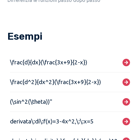
Differenzia le funzioni passo dopo passo
Esempi
\frac{d}{dx}(\frac{3x+9}{2-x})
\frac{d^2}{dx^2}(\frac{3x+9}{2-x})
(\sin^2(\theta))''
derivata\:di\:f(x)=3-4x^2,\:\:x=5