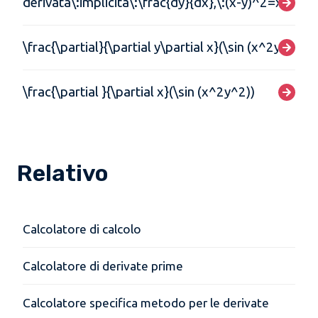
derivata\:implicita\:\frac{dy}{dx},\:(x-y)^2=x+y-1
\frac{\partial}{\partial y\partial x}(\sin (x^2y^2))
\frac{\partial }{\partial x}(\sin (x^2y^2))
Relativo
Calcolatore di calcolo
Calcolatore di derivate prime
Calcolatore specifica metodo per le derivate