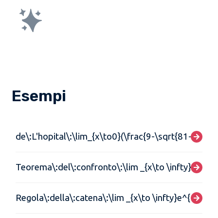
Esempi
de\:L'hopital\:\lim_{x\to0}(\frac{9-\sqrt{81-5x}}{x
Teorema\:del\:confronto\:\lim _{x\to \infty}(\frac{
Regola\:della\:catena\:\lim _{x\to \infty}e^{2-4x-