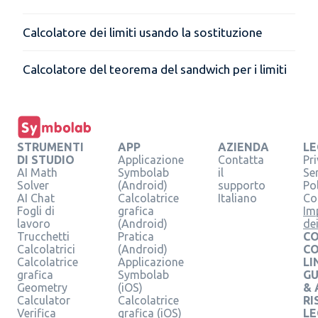
Calcolatore dei limiti usando la sostituzione
Calcolatore del teorema del sandwich per i limiti
STRUMENTI
APP
AZIENDA
LE
DI STUDIO
Applicazione
Contatta
Pr
AI Math
Symbolab
il
Se
Solver
(Android)
supporto
Pol
AI Chat
Calcolatrice
Italiano
Co
Fogli di
grafica
Im
lavoro
(Android)
de
Trucchetti
Pratica
CO
Calcolatrici
(Android)
C
Calcolatrice
Applicazione
LI
grafica
Symbolab
GU
Geometry
(iOS)
& 
Calculator
Calcolatrice
RI
Verifica
grafica (iOS)
LE