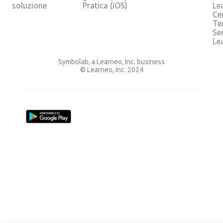
soluzione
Pratica (iOS)
Le
Ce
Te
Ser
Le
Symbolab, a Learneo, Inc. business
© Learneo, Inc. 2024