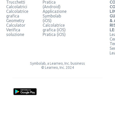
Trucchetti
Pratica
CO
Calcolatrici
(Android)
C
Calcolatrice
Applicazione
LI
grafica
Symbolab
GU
Geometry
(iOS)
& 
Calculator
Calcolatrice
RI
Verifica
grafica (iOS)
LE
soluzione
Pratica (iOS)
Le
Ce
Te
Ser
Le
Symbolab, a Learneo, Inc. business
© Learneo, Inc. 2024