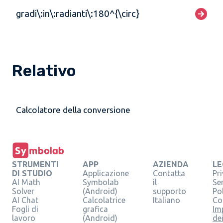
gradi\:in\:radianti\:180^{\circ}
Relativo
Calcolatore della conversione
STRUMENTI
APP
AZIENDA
LE
DI STUDIO
Applicazione
Contatta
Pr
AI Math
Symbolab
il
Se
Solver
(Android)
supporto
Pol
AI Chat
Calcolatrice
Italiano
Co
Fogli di
grafica
Im
lavoro
(Android)
de