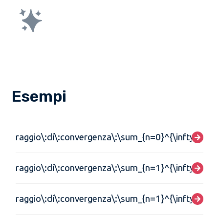
Esempi
raggio\:di\:convergenza\:\sum_{n=0}^{\infty}\frac{
raggio\:di\:convergenza\:\sum_{n=1}^{\infty}nx^{
raggio\:di\:convergenza\:\sum_{n=1}^{\infty}\frac