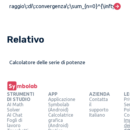
raggio\:di\:convergenza\:\sum_{n=0}^{\infty}x^{n}
Relativo
Calcolatore delle serie di potenze
STRUMENTI
APP
AZIENDA
LE
DI STUDIO
Applicazione
Contatta
Pr
AI Math
Symbolab
il
Se
Solver
(Android)
supporto
Pol
AI Chat
Calcolatrice
Italiano
Co
Fogli di
grafica
Im
lavoro
(Android)
de