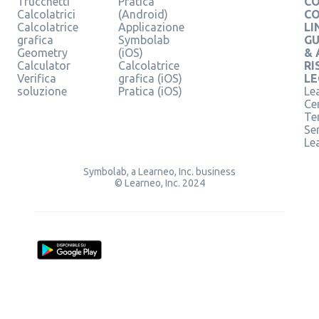
Trucchetti
Pratica
CO
Calcolatrici
(Android)
C
Calcolatrice
Applicazione
LI
grafica
Symbolab
GU
Geometry
(iOS)
& 
Calculator
Calcolatrice
RI
Verifica
grafica (iOS)
LE
soluzione
Pratica (iOS)
Le
Ce
Te
Ser
Le
Symbolab, a Learneo, Inc. business
© Learneo, Inc. 2024