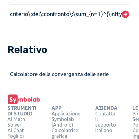
criterio\:del\:confronto\:\sum_{n=1}^{\infty}\fra
Relativo
Calcolatore della convergenza delle serie
STRUMENTI
APP
AZIENDA
LE
DI STUDIO
Applicazione
Contatta
Pr
AI Math
Symbolab
il
Se
Solver
(Android)
supporto
Pol
AI Chat
Calcolatrice
Italiano
Co
Fogli di
grafica
Im