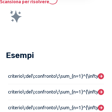
Scansiona per risolvere
Esempi
criterio\:del\:confronto\:\sum_{n=1}^{\infty}\frac
criterio\:del\:confronto\:\sum_{n=1}^{\infty}\frac
criterio\:del\:confronto\:\sum_{n=1}^{\infty}\frac