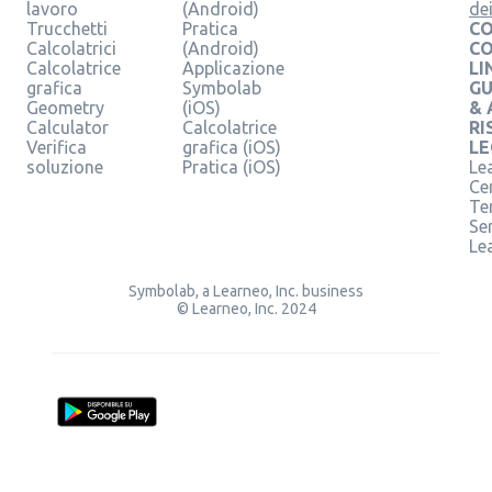
lavoro
(Android)
de
Trucchetti
Pratica
CO
Calcolatrici
(Android)
C
Calcolatrice
Applicazione
LI
grafica
Symbolab
GU
Geometry
(iOS)
& 
Calculator
Calcolatrice
RI
Verifica
grafica (iOS)
LE
soluzione
Pratica (iOS)
Le
Ce
Te
Ser
Le
Symbolab, a Learneo, Inc. business
© Learneo, Inc. 2024