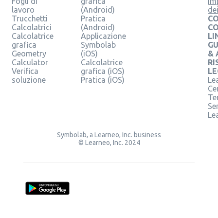
Fogli di
grafica
Im
lavoro
(Android)
de
Trucchetti
Pratica
CO
Calcolatrici
(Android)
C
Calcolatrice
Applicazione
LI
grafica
Symbolab
GU
Geometry
(iOS)
& 
Calculator
Calcolatrice
RI
Verifica
grafica (iOS)
LE
soluzione
Pratica (iOS)
Le
Ce
Te
Ser
Le
Symbolab, a Learneo, Inc. business
© Learneo, Inc. 2024