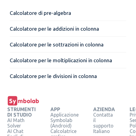
Calcolatore di pre-algebra
Calcolatore per le addizioni in colonna
Calcolatore per le sottrazioni in colonna
Calcolatore per le moltiplicazioni in colonna
Calcolatore per le divisioni in colonna
STRUMENTI
APP
AZIENDA
LE
DI STUDIO
Applicazione
Contatta
Pr
AI Math
Symbolab
il
Se
Solver
(Android)
supporto
Pol
AI Chat
Calcolatrice
Italiano
Co