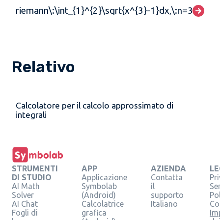
riemann\:\int_{1}^{2}\sqrt{x^{3}-1}dx,\:n=3
Relativo
Calcolatore per il calcolo approssimato di
integrali
STRUMENTI
APP
AZIENDA
LE
DI STUDIO
Applicazione
Contatta
Pr
AI Math
Symbolab
il
Se
Solver
(Android)
supporto
Pol
AI Chat
Calcolatrice
Italiano
Co
Fogli di
grafica
Im