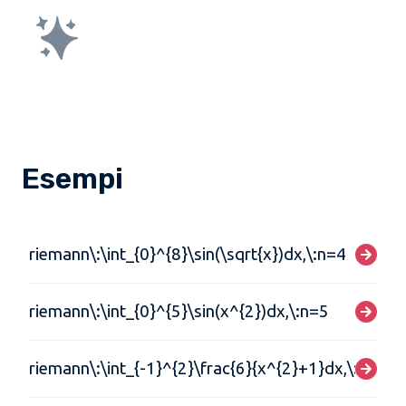
Esempi
riemann\:\int_{0}^{8}\sin(\sqrt{x})dx,\:n=4
riemann\:\int_{0}^{5}\sin(x^{2})dx,\:n=5
riemann\:\int_{-1}^{2}\frac{6}{x^{2}+1}dx,\:n=3