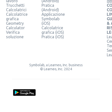
lavoro
(Android)
de
Trucchetti
Pratica
CO
Calcolatrici
(Android)
C
Calcolatrice
Applicazione
LI
grafica
Symbolab
GU
Geometry
(iOS)
& 
Calculator
Calcolatrice
RI
Verifica
grafica (iOS)
LE
soluzione
Pratica (iOS)
Le
Ce
Te
Ser
Le
Symbolab, a Learneo, Inc. business
© Learneo, Inc. 2024