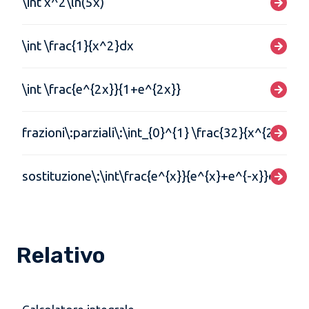
\int x^2\ln(5x)
\int \frac{1}{x^2}dx
\int \frac{e^{2x}}{1+e^{2x}}
frazioni\:parziali\:\int_{0}^{1} \frac{32}{x^{2}-64}
sostituzione\:\int\frac{e^{x}}{e^{x}+e^{-x}}dx,\:u
Relativo