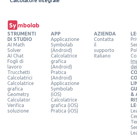
Calcolatore integrale
STRUMENTI
APP
AZIENDA
LE
DI STUDIO
Applicazione
Contatta
Pr
AI Math
Symbolab
il
Se
Solver
(Android)
supporto
Pol
AI Chat
Calcolatrice
Italiano
Co
Fogli di
grafica
Im
lavoro
(Android)
de
Trucchetti
Pratica
CO
Calcolatrici
(Android)
C
Calcolatrice
Applicazione
LI
grafica
Symbolab
GU
Geometry
(iOS)
& 
Calculator
Calcolatrice
RI
Verifica
grafica (iOS)
LE
soluzione
Pratica (iOS)
Le
Ce
Te
Ser
Le