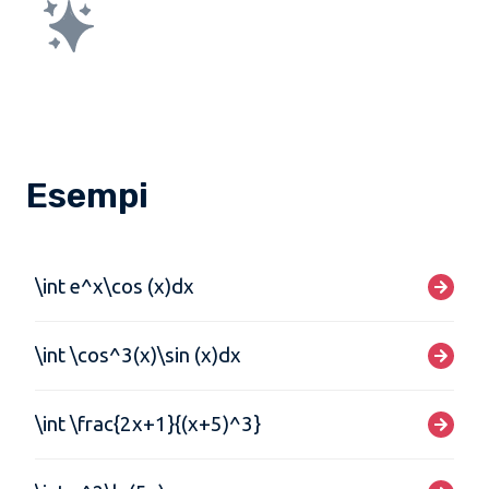
Esempi
\int e^x\cos (x)dx
\int \cos^3(x)\sin (x)dx
\int \frac{2x+1}{(x+5)^3}