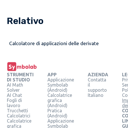
Relativo
Calcolatore di applicazioni delle derivate
STRUMENTI
APP
AZIENDA
LE
DI STUDIO
Applicazione
Contatta
Pr
AI Math
Symbolab
il
Se
Solver
(Android)
supporto
Pol
AI Chat
Calcolatrice
Italiano
Co
Fogli di
grafica
Im
lavoro
(Android)
de
Trucchetti
Pratica
CO
Calcolatrici
(Android)
C
Calcolatrice
Applicazione
LI
grafica
Symbolab
GU