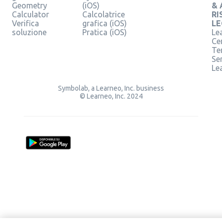
Geometry
(iOS)
& 
Calculator
Calcolatrice
RI
Verifica
grafica (iOS)
LE
soluzione
Pratica (iOS)
Le
Ce
Te
Ser
Le
Symbolab, a Learneo, Inc. business
© Learneo, Inc. 2024