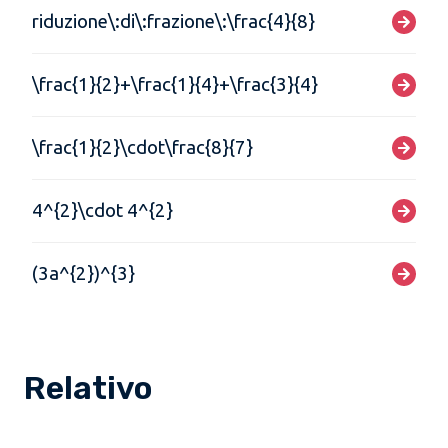
riduzione\:di\:frazione\:\frac{4}{8}
\frac{1}{2}+\frac{1}{4}+\frac{3}{4}
\frac{1}{2}\cdot\frac{8}{7}
4^{2}\cdot 4^{2}
(3a^{2})^{3}
Relativo