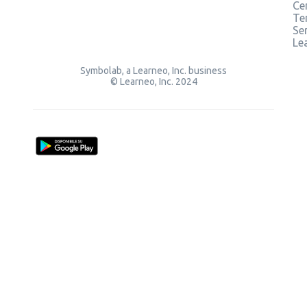
Ce
Te
Ser
Le
Symbolab, a Learneo, Inc. business
© Learneo, Inc. 2024