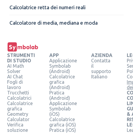
Calcolatrice retta dei numeri reali
Calcolatore di media, mediana e moda
STRUMENTI
APP
AZIENDA
LE
DI STUDIO
Applicazione
Contatta
Pr
AI Math
Symbolab
il
Se
Solver
(Android)
supporto
Pol
AI Chat
Calcolatrice
Italiano
Co
Fogli di
grafica
Im
lavoro
(Android)
de
Trucchetti
Pratica
CO
Calcolatrici
(Android)
C
Calcolatrice
Applicazione
LI
grafica
Symbolab
GU
Geometry
(iOS)
& 
Calculator
Calcolatrice
RI
Verifica
grafica (iOS)
LE
soluzione
Pratica (iOS)
Le