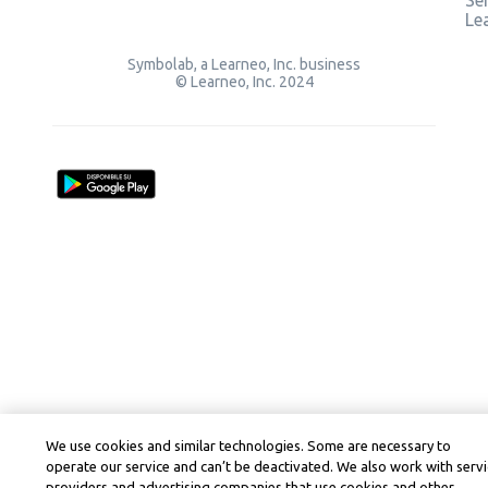
Ser
Le
Symbolab, a Learneo, Inc. business
© Learneo, Inc. 2024
We use cookies and similar technologies. Some are necessary to
operate our service and can’t be deactivated. We also work with serv
providers and advertising companies that use cookies and other