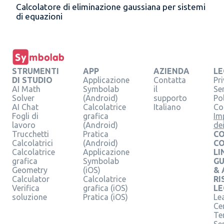
Calcolatore di eliminazione gaussiana per sistemi
di equazioni
STRUMENTI
APP
AZIENDA
LE
DI STUDIO
Applicazione
Contatta
Pr
AI Math
Symbolab
il
Se
Solver
(Android)
supporto
Pol
AI Chat
Calcolatrice
Italiano
Co
Fogli di
grafica
Im
lavoro
(Android)
de
Trucchetti
Pratica
CO
Calcolatrici
(Android)
C
Calcolatrice
Applicazione
LI
grafica
Symbolab
GU
Geometry
(iOS)
& 
Calculator
Calcolatrice
RI
Verifica
grafica (iOS)
LE
soluzione
Pratica (iOS)
Le
Ce
Te