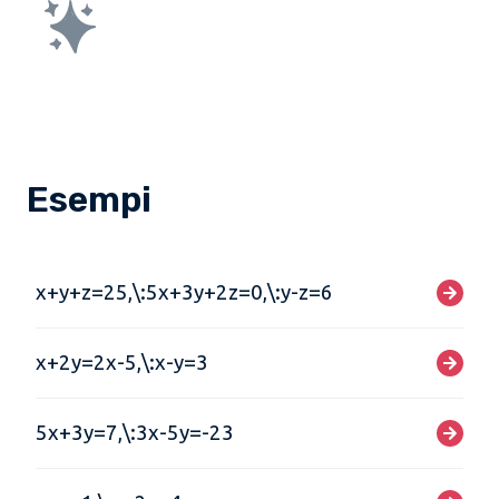
Esempi
x+y+z=25,\:5x+3y+2z=0,\:y-z=6
x+2y=2x-5,\:x-y=3
5x+3y=7,\:3x-5y=-23