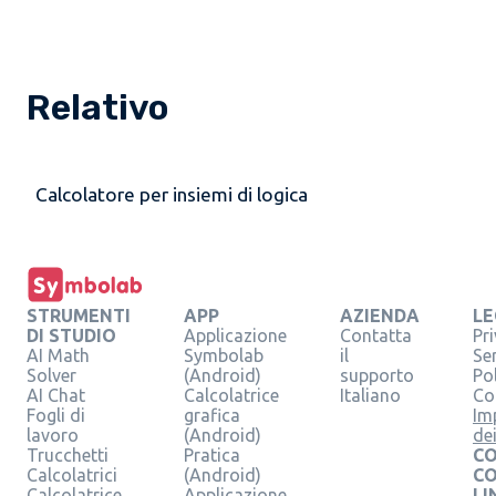
Relativo
Calcolatore per insiemi di logica
STRUMENTI
APP
AZIENDA
LE
DI STUDIO
Applicazione
Contatta
Pr
AI Math
Symbolab
il
Se
Solver
(Android)
supporto
Pol
AI Chat
Calcolatrice
Italiano
Co
Fogli di
grafica
Im
lavoro
(Android)
de
Trucchetti
Pratica
CO
Calcolatrici
(Android)
C
Calcolatrice
Applicazione
LI