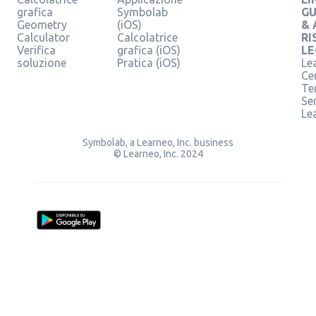
grafica
Symbolab
GU
Geometry
(iOS)
& 
Calculator
Calcolatrice
RI
Verifica
grafica (iOS)
LE
soluzione
Pratica (iOS)
Le
Ce
Te
Ser
Le
Symbolab, a Learneo, Inc. business
© Learneo, Inc. 2024