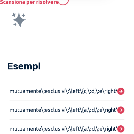
Scansiona per risolvere
Esempi
mutuamente\:esclusivi\:\left\{c,\:d,\:e\right\},\:\lef
mutuamente\:esclusivi\:\left\{a,\:d,\:e\right\},\:\left\
mutuamente\:esclusivi\:\left\{a,\:d,\:e\right\},\:\left\