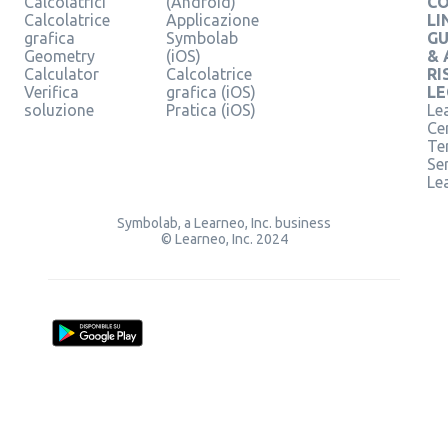
Calcolatrici
(Android)
C
Calcolatrice
Applicazione
LI
grafica
Symbolab
GU
Geometry
(iOS)
& 
Calculator
Calcolatrice
RI
Verifica
grafica (iOS)
LE
soluzione
Pratica (iOS)
Le
Ce
Te
Ser
Le
Symbolab, a Learneo, Inc. business
© Learneo, Inc. 2024