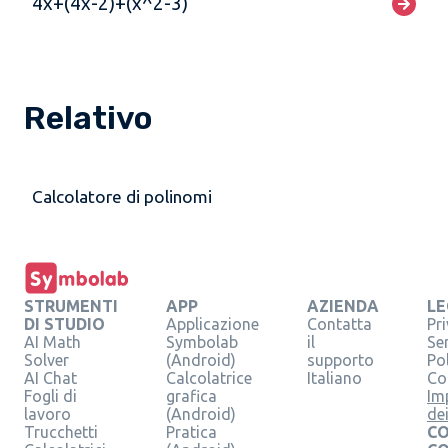
4x+(4x-2)+(x^2-3)
Relativo
Calcolatore di polinomi
STRUMENTI
APP
AZIENDA
LE
DI STUDIO
Applicazione
Contatta
Pr
AI Math
Symbolab
il
Se
Solver
(Android)
supporto
Pol
AI Chat
Calcolatrice
Italiano
Co
Fogli di
grafica
Im
lavoro
(Android)
de
Trucchetti
Pratica
CO