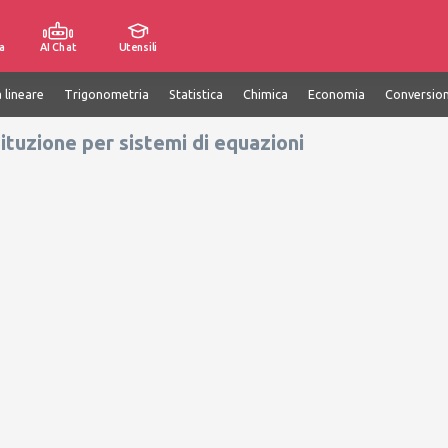
a
AI Chat
Utensili
 lineare
Trigonometria
Statistica
Chimica
Economia
Conversion
ituzione per sistemi di equazioni