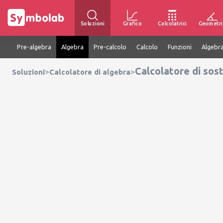
Soluzioni
Grafico
Calcolatrici
Geometri
Pre-algebra
Algebra
Pre-calcolo
Calcolo
Funzioni
Algebra
Calcolatore di sost
>
>
Soluzioni
Calcolatore di algebra