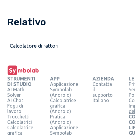
Relativo
Calcolatore di fattori
STRUMENTI
APP
AZIENDA
LE
DI STUDIO
Applicazione
Contatta
Pr
AI Math
Symbolab
il
Se
Solver
(Android)
supporto
Pol
AI Chat
Calcolatrice
Italiano
Co
Fogli di
grafica
Im
lavoro
(Android)
de
Trucchetti
Pratica
CO
Calcolatrici
(Android)
C
Calcolatrice
Applicazione
LI
grafica
Symbolab
GU