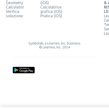
Geometry
(iOS)
& 
Calculator
Calcolatrice
RI
Verifica
grafica (iOS)
LE
soluzione
Pratica (iOS)
Le
Ce
Te
Ser
Le
Symbolab, a Learneo, Inc. business
© Learneo, Inc. 2024