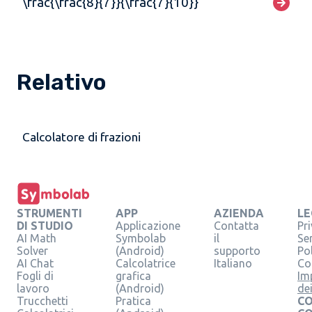
\frac{\frac{8}{7}}{\frac{7}{10}}
Relativo
Calcolatore di frazioni
STRUMENTI
APP
AZIENDA
LE
DI STUDIO
Applicazione
Contatta
Pr
AI Math
Symbolab
il
Se
Solver
(Android)
supporto
Pol
AI Chat
Calcolatrice
Italiano
Co
Fogli di
grafica
Im
lavoro
(Android)
de
Trucchetti
Pratica
CO