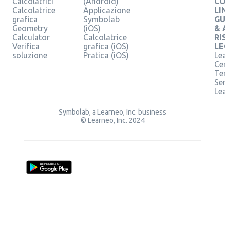
Calcolatrici
(Android)
C
Calcolatrice
Applicazione
LI
grafica
Symbolab
GU
Geometry
(iOS)
& 
Calculator
Calcolatrice
RI
Verifica
grafica (iOS)
LE
soluzione
Pratica (iOS)
Le
Ce
Te
Ser
Le
Symbolab, a Learneo, Inc. business
© Learneo, Inc. 2024