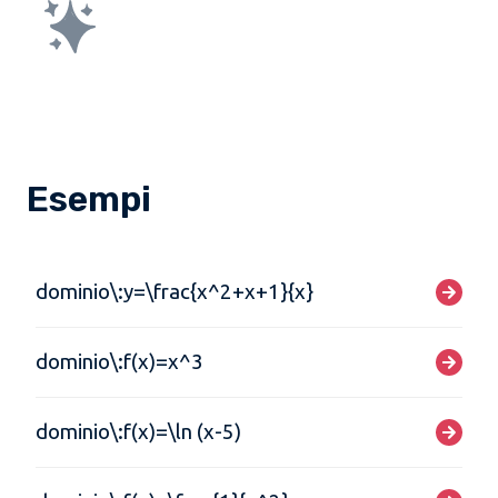
Esempi
dominio\:y=\frac{x^2+x+1}{x}
dominio\:f(x)=x^3
dominio\:f(x)=\ln (x-5)