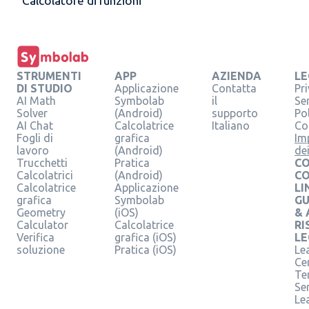
Calcolatore di funzioni
STRUMENTI
APP
AZIENDA
LE
DI STUDIO
Applicazione
Contatta
Pr
AI Math
Symbolab
il
Se
Solver
(Android)
supporto
Pol
AI Chat
Calcolatrice
Italiano
Co
Fogli di
grafica
Im
lavoro
(Android)
de
Trucchetti
Pratica
CO
Calcolatrici
(Android)
C
Calcolatrice
Applicazione
LI
grafica
Symbolab
GU
Geometry
(iOS)
& 
Calculator
Calcolatrice
RI
Verifica
grafica (iOS)
LE
soluzione
Pratica (iOS)
Le
Ce
Te
Ser
Le