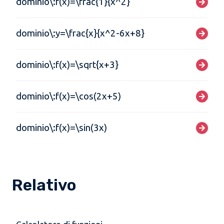
dominio\:f(x)=\frac{1}{x^2}
dominio\:y=\frac{x}{x^2-6x+8}
dominio\:f(x)=\sqrt{x+3}
dominio\:f(x)=\cos(2x+5)
dominio\:f(x)=\sin(3x)
Relativo