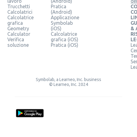
lavoro
(Android)
de
Trucchetti
Pratica
CO
Calcolatrici
(Android)
C
Calcolatrice
Applicazione
LI
grafica
Symbolab
GU
Geometry
(iOS)
& 
Calculator
Calcolatrice
RI
Verifica
grafica (iOS)
LE
soluzione
Pratica (iOS)
Le
Ce
Te
Ser
Le
Symbolab, a Learneo, Inc. business
© Learneo, Inc. 2024