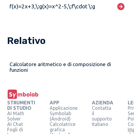
f(x)=2x+3,\:g(x)=x^2-5,\:f\cdot \:g
Relativo
Calcolatore aritmetico e di composizione di
funzioni
STRUMENTI
APP
AZIENDA
LE
DI STUDIO
Applicazione
Contatta
Pr
AI Math
Symbolab
il
Se
Solver
(Android)
supporto
Pol
AI Chat
Calcolatrice
Italiano
Co
Fogli di
grafica
Im