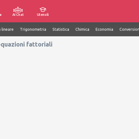
a
AI Chat
Utensili
 lineare
Trigonometria
Statistica
Chimica
Economia
Conversion
equazioni fattoriali