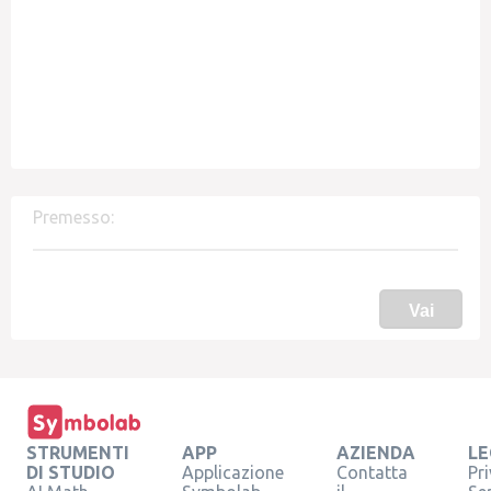
Premesso:
Vai
STRUMENTI
APP
AZIENDA
LE
DI STUDIO
Applicazione
Contatta
Pr