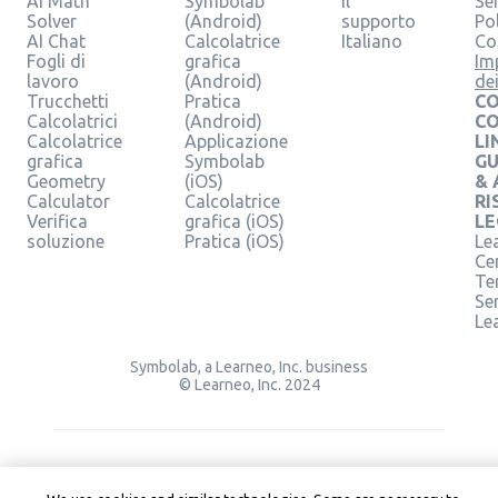
AI Math
Symbolab
il
Se
Solver
(Android)
supporto
Pol
AI Chat
Calcolatrice
Italiano
Co
Fogli di
grafica
Im
lavoro
(Android)
de
Trucchetti
Pratica
CO
Calcolatrici
(Android)
C
Calcolatrice
Applicazione
LI
grafica
Symbolab
GU
Geometry
(iOS)
& 
Calculator
Calcolatrice
RI
Verifica
grafica (iOS)
LE
soluzione
Pratica (iOS)
Le
Ce
Te
Ser
Le
Symbolab, a Learneo, Inc. business
© Learneo, Inc. 2024