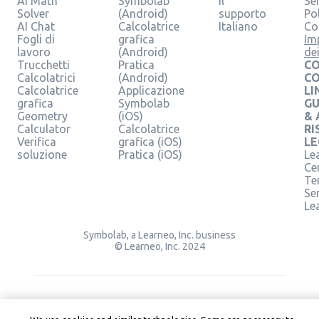
AI Math
Symbolab
il
Se
Solver
(Android)
supporto
Pol
AI Chat
Calcolatrice
Italiano
Co
Fogli di
grafica
Im
lavoro
(Android)
de
Trucchetti
Pratica
CO
Calcolatrici
(Android)
C
Calcolatrice
Applicazione
LI
grafica
Symbolab
GU
Geometry
(iOS)
& 
Calculator
Calcolatrice
RI
Verifica
grafica (iOS)
LE
soluzione
Pratica (iOS)
Le
Ce
Te
Ser
Le
Symbolab, a Learneo, Inc. business
© Learneo, Inc. 2024